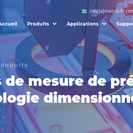
info[a]metro-fr.c
Accueil
Produits
Applications
Suppo
PRODUITS
s de mesure de pré
ologie dimensionn