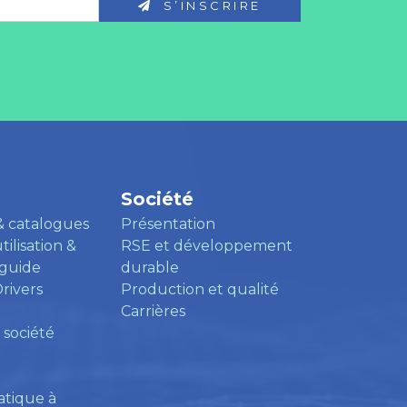
S’INSCRIRE
Société
& catalogues
Présentation
ilisation &
RSE et développement
 guide
durable
Drivers
Production et qualité
Carrières
 société
atique à