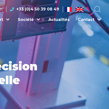
om
+33 (0)4 50 39 08 49
rt
Société
Actualités
Contact
cision
elle