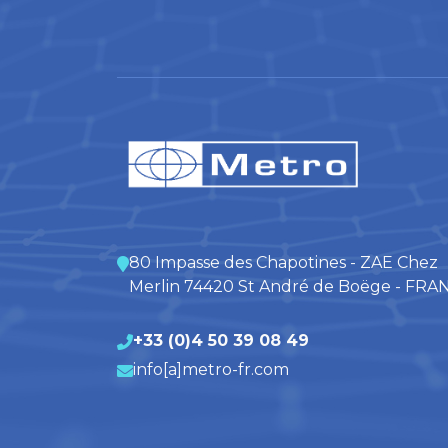
80 Impasse des Chapotines - ZAE Chez
Merlin 74420 St André de Boëge - FRA
+33 (0)4 50 39 08 49
info[a]metro-fr.com