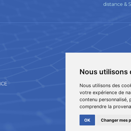
distance & 
Nous utilisons
Suivez
Metro
sur les réseaux
NCE
Nous utilisons des cook
sociaux
votre expérience de na
contenu personnalisé, p
© COPYRIGHT 2026
METR
comprendre la provenan
MENTIONS LÉGALES
|
PLAN 
FAIT AVEC
PAR
ASB DIGI
OK
Changer mes p