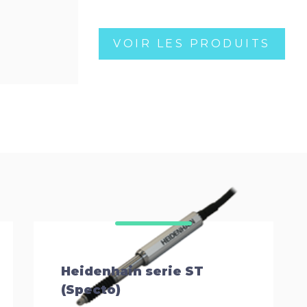
VOIR LES PRODUITS
Heidenhain serie ST
(Specto)