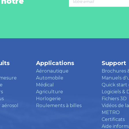
 notre
its
Applications
Support
Aéronautique
Brochures 
 mesure
Automobile
Manuels d'ut
e
Médical
Quick start
rs
Agriculture
Logiciels & 
us
Horlogerie
Fichiers 3D
 aérosol
Roulements à billes
Vidéos de la
METRO
Certificats
Aide inform