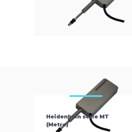
Heidenhain serie MT
(Metro)