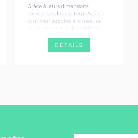
Grâce à leurs dimensions
compactes, les capteurs Specto
sont bien adaptés à la mesure
multicote et aux dispositifs de
contrôle.
DÉTAILS