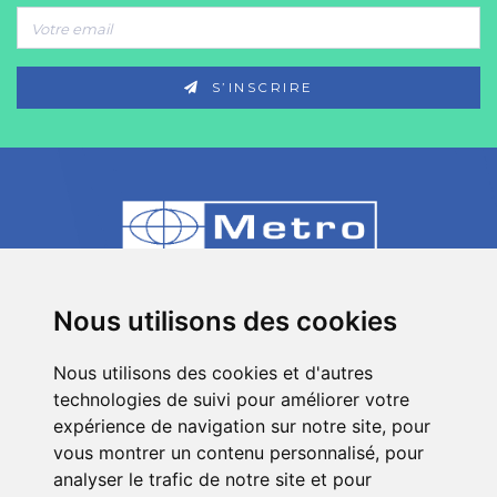
S’INSCRIRE
80 Impasse des Chapotines - ZAE Chez
Nous utilisons des cookies
Merlin 74420 St André de Boëge - FRANCE
Nous utilisons des cookies et d'autres
+33 (0)4 50 39 08 49
technologies de suivi pour améliorer votre
info[a]metro-fr.com
expérience de navigation sur notre site, pour
vous montrer un contenu personnalisé, pour
Suivez
Metro
analyser le trafic de notre site et pour
sur les réseaux sociaux