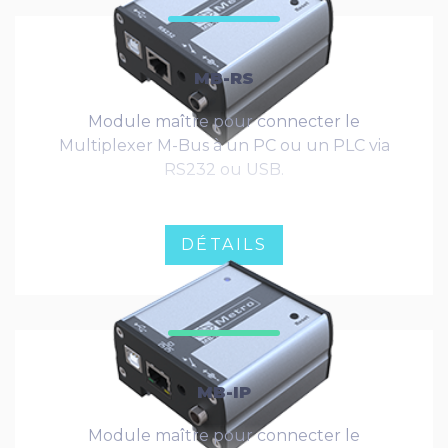
MB-RS
Module maître pour connecter le
Multiplexer M-Bus à un PC ou un PLC via
RS232 ou USB.
DÉTAILS
MB-IP
Module maître pour connecter le