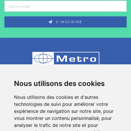
S’INSCRIRE
80 Impasse des Chapotines - ZAE Chez
Nous utilisons des cookies
Merlin 74420 St André de Boëge - FRANCE
Nous utilisons des cookies et d'autres
+33 (0)4 50 39 08 49
technologies de suivi pour améliorer votre
info[a]metro-fr.com
expérience de navigation sur notre site, pour
vous montrer un contenu personnalisé, pour
Suivez
Metro
analyser le trafic de notre site et pour
sur les réseaux sociaux