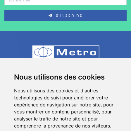
S’INSCRIRE
80 Impasse des Chapotines - ZAE Chez
Nous utilisons des cookies
Merlin 74420 St André de Boëge - FRANCE
Nous utilisons des cookies et d'autres
+33 (0)4 50 39 08 49
technologies de suivi pour améliorer votre
info[a]metro-fr.com
expérience de navigation sur notre site, pour
vous montrer un contenu personnalisé, pour
Suivez
Metro
analyser le trafic de notre site et pour
sur les réseaux sociaux
comprendre la provenance de nos visiteurs.