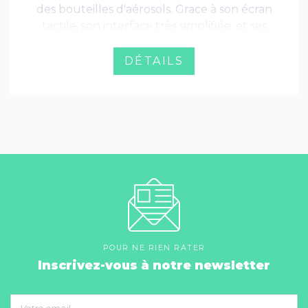
des bouteilles d'aérosols. Grace à son écran
tactile, son interface très simplifiée, et ses
indicateurs couleurs, le DPC20 est un
appareil agréable d'usage, que tout
DÉTAILS
utilisateur saura prendre en main
rapidement.
POUR NE RIEN RATER
Inscrivez-vous à notre newsletter