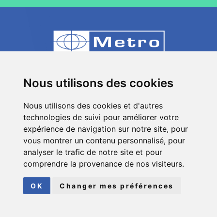
80 Impasse des Chapotines - ZAE Chez
Nous utilisons des cookies
Merlin 74420 St André de Boëge - FRANCE
Nous utilisons des cookies et d'autres
+33 (0)4 50 39 08 49
technologies de suivi pour améliorer votre
info[a]metro-fr.com
expérience de navigation sur notre site, pour
vous montrer un contenu personnalisé, pour
Suivez
Metro
analyser le trafic de notre site et pour
sur les réseaux sociaux
comprendre la provenance de nos visiteurs.
© COPYRIGHT 2026
METRO
| TOUS DROITS RÉSERVÉS
OK
Changer mes préférences
MENTIONS LÉGALES
|
PLAN DU SITE
FAIT AVEC
PAR
ASB DIGITAL